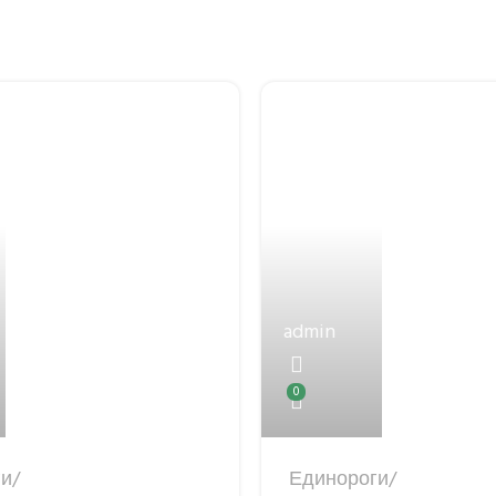
admin
0
ги
Единороги