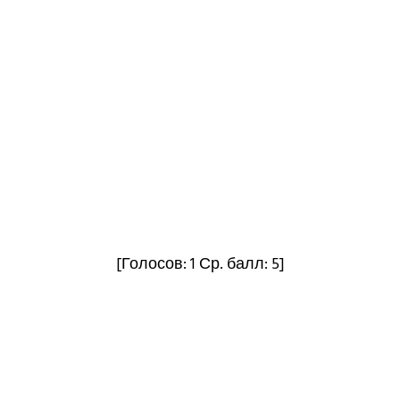
[Голосов:
1
Ср. балл:
5
]
Овечка